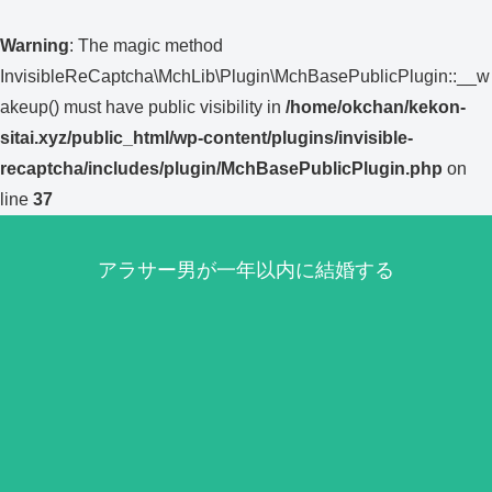
Warning
: The magic method
InvisibleReCaptcha\MchLib\Plugin\MchBasePublicPlugin::__w
akeup() must have public visibility in
/home/okchan/kekon-
sitai.xyz/public_html/wp-content/plugins/invisible-
recaptcha/includes/plugin/MchBasePublicPlugin.php
on
line
37
アラサー男が一年以内に結婚する