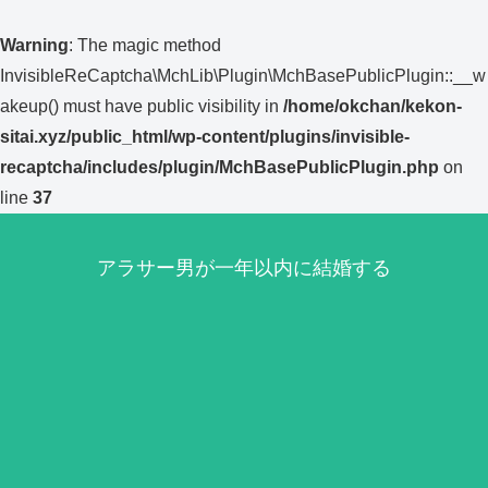
Warning
: The magic method
InvisibleReCaptcha\MchLib\Plugin\MchBasePublicPlugin::__w
akeup() must have public visibility in
/home/okchan/kekon-
sitai.xyz/public_html/wp-content/plugins/invisible-
recaptcha/includes/plugin/MchBasePublicPlugin.php
on
line
37
アラサー男が一年以内に結婚する