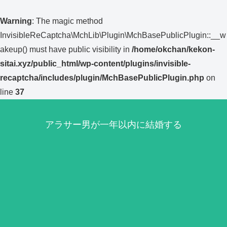
Warning
: The magic method
InvisibleReCaptcha\MchLib\Plugin\MchBasePublicPlugin::__w
akeup() must have public visibility in
/home/okchan/kekon-
sitai.xyz/public_html/wp-content/plugins/invisible-
recaptcha/includes/plugin/MchBasePublicPlugin.php
on
line
37
アラサー男が一年以内に結婚する