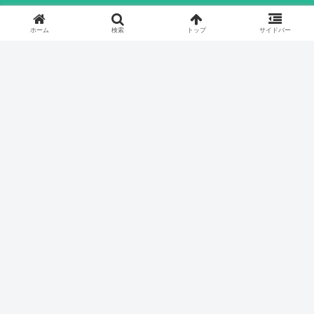
ホーム
検索
トップ
サイドバー
雑記
婚活
雑
いか
東日本大震災の話
学士会・良縁倶楽部に行ってみた
そ