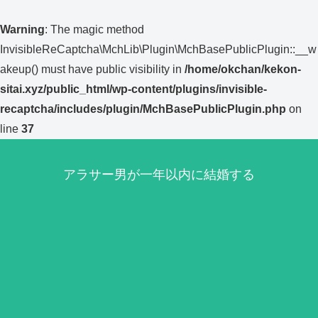
Warning
: The magic method
InvisibleReCaptcha\MchLib\Plugin\MchBasePublicPlugin::__w
akeup() must have public visibility in
/home/okchan/kekon-
sitai.xyz/public_html/wp-content/plugins/invisible-
recaptcha/includes/plugin/MchBasePublicPlugin.php
on
line
37
アラサー男が一年以内に結婚する